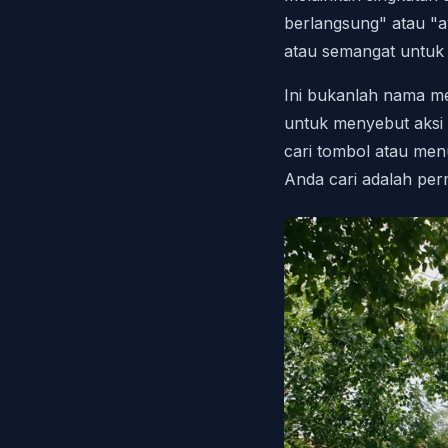
berlangsung" atau "ay
atau semangat untuk 
Ini bukanlah nama mes
untuk menyebut aksi 
cari tombol atau men
Anda cari adalah perm