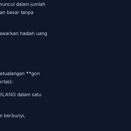
a muncul dalam jumlah
gan besar tanpa
nawarkan hadiah uang
 petualangan **gon
rtas):
HILANG dalam satu
m berbunyi,