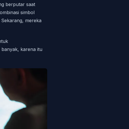
ng berputar saat
kombinasi simbol
. Sekarang, mereka
ntuk
 banyak, karena itu