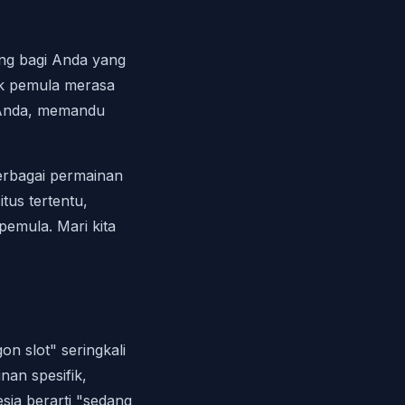
ing bagi Anda yang
ak pemula merasa
s Anda, memandu
erbagai permainan
tus tertentu,
emula. Mari kita
on slot" seringkali
an spesifik,
sia berarti "sedang