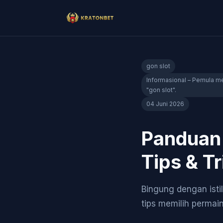
gon slot
Informasional – Pemula m
"gon slot".
04 Juni 2026
Panduan 
Tips & Tr
Bingung dengan isti
tips memilih permai