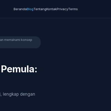
Beranda
Blog
Tentang
Kontak
Privacy
Terms
n dan memahami konsep
 Pemula:
i, lengkap dengan