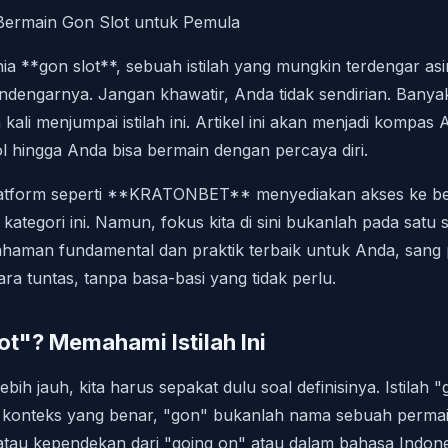
ermain Gon Slot untuk Pemula
nia **gon slot**, sebuah istilah yang mungkin terdengar as
ndengarnya. Jangan khawatir, Anda tidak sendirian. Bany
kali menjumpai istilah ini. Artikel ini akan menjadi kompa
ol hingga Anda bisa bermain dengan percaya diri.
platform seperti **KRATONBET** menyediakan akses ke b
ategori ini. Namun, fokus kita di sini bukanlah pada satu si
aman fundamental dan praktik terbaik untuk Anda, sang p
a tuntas, tanpa basa-basi yang tidak perlu.
ot"? Memahami Istilah Ini
h jauh, kita harus sepakat dulu soal definisinya. Istilah "g
m konteks yang benar, "gon" bukanlah nama sebuah permain
atau kependekan dari "going on" atau dalam bahasa Indone