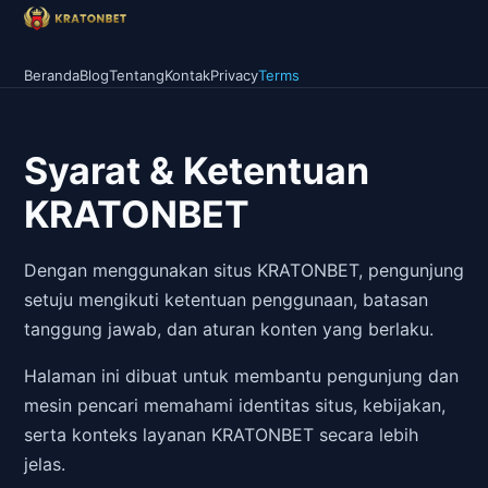
Beranda
Blog
Tentang
Kontak
Privacy
Terms
Syarat & Ketentuan
KRATONBET
Dengan menggunakan situs KRATONBET, pengunjung
setuju mengikuti ketentuan penggunaan, batasan
tanggung jawab, dan aturan konten yang berlaku.
Halaman ini dibuat untuk membantu pengunjung dan
mesin pencari memahami identitas situs, kebijakan,
serta konteks layanan KRATONBET secara lebih
jelas.