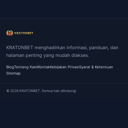
KRATONBET menghadirkan informasi, panduan, dan
halaman penting yang mudah diakses.
Blog
Tentang Kami
Kontak
Kebijakan Privasi
Syarat & Ketentuan
Sitemap
© 2026 KRATONBET. Semua hak dilindungi.